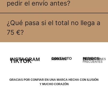
pedir el envío antes?
¿Qué pasa si el total no llega a
75 €?
INSTAGRAM
CONTACTO
PEDIDOS
EMAIL
PREGUNTAS
WHATSAPP
DEVOLUCIONES
TIKTOK
HORARIOS
ENVÍOS
FRECUENTES
GRACIAS POR CONFIAR EN UNA MARCA HECHA CON ILUSIÓN
Y MUCHO CORAZÓN