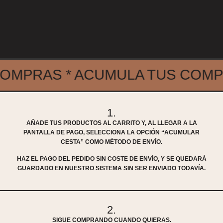
MPRAS * ACUMULA TUS COMPRA
1.
ACUMULA TUS
AÑADE TUS PRODUCTOS AL CARRITO Y, AL LLEGAR A LA
COMPRAS Y NO
PANTALLA DE PAGO, SELECCIONA LA OPCIÓN “ACUMULAR
CESTA” COMO MÉTODO DE ENVÍO.
PAGUES ENVÍO
HAZ EL PAGO DEL PEDIDO SIN COSTE DE ENVÍO, Y SE QUEDARÁ
GUARDADO EN NUESTRO SISTEMA SIN SER ENVIADO TODAVÍA.
Te guardamos tus pedidos hasta que quieras recibirlos
todos juntos. Una forma flexible, cómoda y más
económica de comprar en Bunamar.
2.
SIGUE COMPRANDO CUANDO QUIERAS.