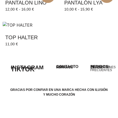
PANTALON LINO
PANTALÓN LYA
12,00
€
-
16,00
€
10,00
€
-
15,90
€
TOP HALTER
11,00
€
INSTAGRAM
CONTACTO
PEDIDOS
EMAIL
PREGUNTAS
WHATSAPP
DEVOLUCIONES
TIKTOK
HORARIOS
ENVÍOS
FRECUENTES
GRACIAS POR CONFIAR EN UNA MARCA HECHA CON ILUSIÓN
Y MUCHO CORAZÓN