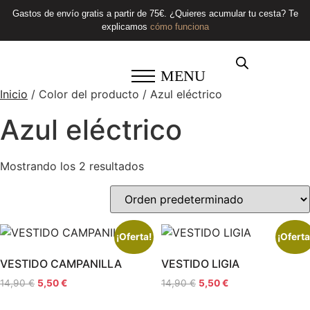
Gastos de envío gratis a partir de 75€. ¿Quieres acumular tu cesta? Te
explicamos
cómo funciona
MENU
Inicio
/ Color del producto / Azul eléctrico
Azul eléctrico
Mostrando los 2 resultados
¡Oferta!
¡Oferta
VESTIDO CAMPANILLA
VESTIDO LIGIA
14,90
€
5,50
€
14,90
€
5,50
€