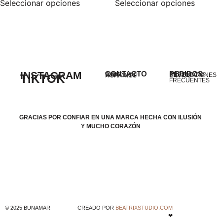
Seleccionar opciones
Seleccionar opciones
INSTAGRAM
CONTACTO
PEDIDOS
EMAIL
PREGUNTAS
WHATSAPP
DEVOLUCIONES
TIKTOK
HORARIOS
ENVÍOS
FRECUENTES
GRACIAS POR CONFIAR EN UNA MARCA HECHA CON ILUSIÓN
Y MUCHO CORAZÓN
© 2025 BUNAMAR
CREADO POR
BEATRIXSTUDIO.COM
❤