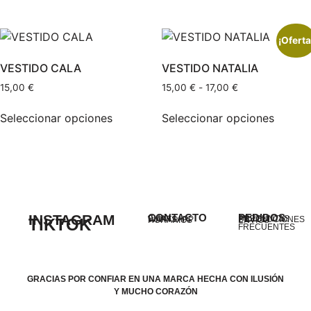
¡Oferta
VESTIDO CALA
VESTIDO NATALIA
15,00
€
15,00
€
-
17,00
€
Seleccionar opciones
Seleccionar opciones
INSTAGRAM
CONTACTO
PEDIDOS
EMAIL
PREGUNTAS
WHATSAPP
DEVOLUCIONES
TIKTOK
HORARIOS
ENVÍOS
FRECUENTES
GRACIAS POR CONFIAR EN UNA MARCA HECHA CON ILUSIÓN
Y MUCHO CORAZÓN