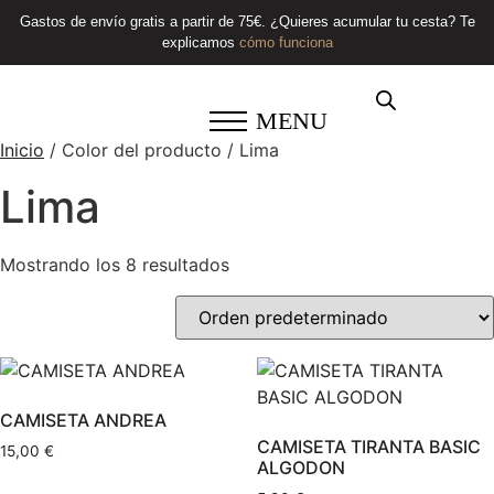
Gastos de envío gratis a partir de 75€. ¿Quieres acumular tu cesta? Te
explicamos
cómo funciona
MENU
Inicio
/ Color del producto / Lima
Lima
Mostrando los 8 resultados
CAMISETA ANDREA
CAMISETA TIRANTA BASIC
15,00
€
ALGODON