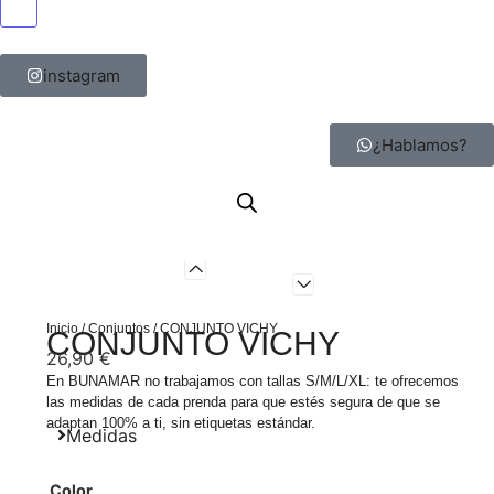
Menú conmutador hamburguesa
instagram
¿Hablamos?
Inicio
/
Conjuntos
/ CONJUNTO VICHY
CONJUNTO VICHY
26,90
€
En BUNAMAR no trabajamos con tallas S/M/L/XL: te ofrecemos
las medidas de cada prenda para que estés segura de que se
adaptan 100% a ti, sin etiquetas estándar.
Medidas
Color