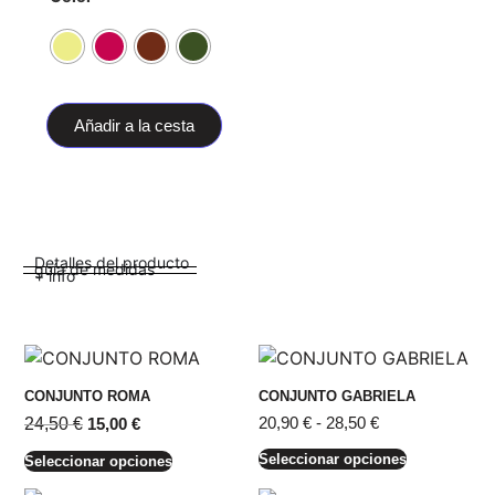
Añadir a la cesta
Detalles del producto
guía de medidas
+ info
CONJUNTO ROMA
CONJUNTO GABRIELA
20,90
€
-
28,50
€
24,50
€
15,00
€
Seleccionar opciones
Seleccionar opciones