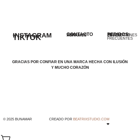
INSTAGRAM
CONTACTO
PEDIDOS
EMAIL
PREGUNTAS
WHATSAPP
DEVOLUCIONES
TIKTOK
HORARIOS
ENVÍOS
FRECUENTES
GRACIAS POR CONFIAR EN UNA MARCA HECHA CON ILUSIÓN
Y MUCHO CORAZÓN
© 2025 BUNAMAR
CREADO POR
BEATRIXSTUDIO.COM
❤