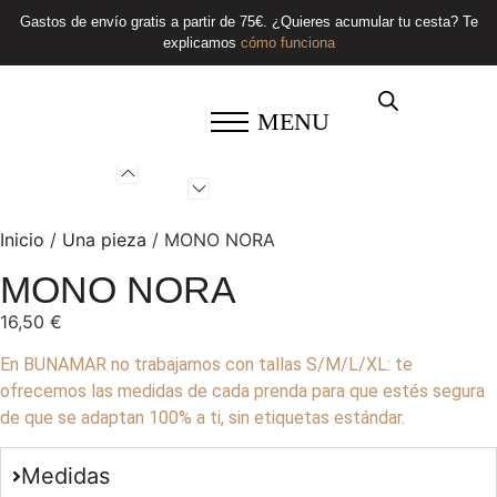
Gastos de envío gratis a partir de 75€. ¿Quieres acumular tu cesta? Te
explicamos
cómo funciona
MENU
Inicio
/
Una pieza
/ MONO NORA
MONO NORA
16,50
€
En BUNAMAR no trabajamos con tallas S/M/L/XL: te
ofrecemos las medidas de cada prenda para que estés segura
de que se adaptan 100% a ti, sin etiquetas estándar.
Medidas