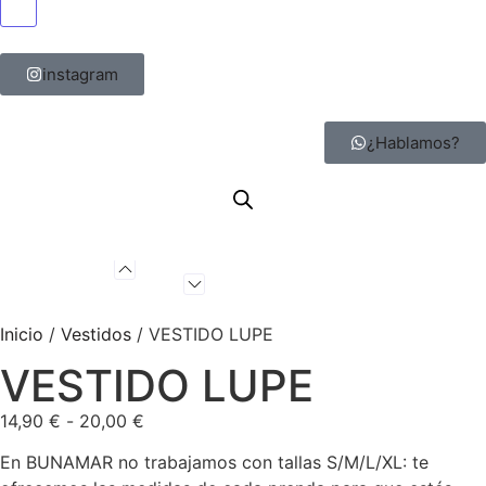
Menú conmutador hamburguesa
instagram
¿Hablamos?
Inicio
/
Vestidos
/ VESTIDO LUPE
VESTIDO LUPE
14,90
€
-
20,00
€
En BUNAMAR no trabajamos con tallas S/M/L/XL: te